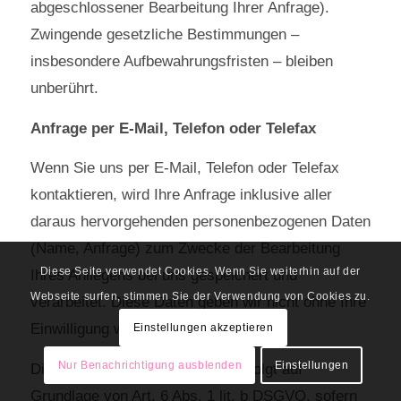
abgeschlossener Bearbeitung Ihrer Anfrage).
Zwingende gesetzliche Bestimmungen –
insbesondere Aufbewahrungsfristen – bleiben
unberührt.
Anfrage per E-Mail, Telefon oder Telefax
Wenn Sie uns per E-Mail, Telefon oder Telefax
kontaktieren, wird Ihre Anfrage inklusive aller
daraus hervorgehenden personenbezogenen Daten
(Name, Anfrage) zum Zwecke der Bearbeitung
Diese Seite verwendet Cookies. Wenn Sie weiterhin auf der
Ihres Anliegens bei uns gespeichert und
Webseite surfen, stimmen Sie der Verwendung von Cookies zu.
verarbeitet. Diese Daten geben wir nicht ohne Ihre
Einwilligung weiter.
Einstellungen akzeptieren
Nur Benachrichtigung ausblenden
Einstellungen
Die Verarbeitung dieser Daten erfolgt auf
Grundlage von Art. 6 Abs. 1 lit. b DSGVO, sofern