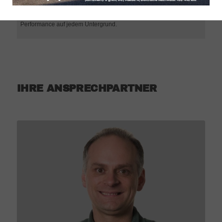
vollelektrische Antriebe entwickelt wurden, bietet der e VITARA
präzise Steuerung und direktes Ansprechverhalten – für souveräne
Performance auf jedem Untergrund.
IHRE ANSPRECHPARTNER