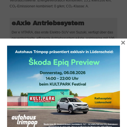
Verbrauchswerte: Energieverbrauch kombiniert: 15,1 kWh/100 km;
CO₂-Emissionen kombiniert: 0 g/km; CO₂-Klasse: A.
eAxle Antriebssystem
Der e VITARA, das erste Elektro-SUV von Suzuki, verfügt über das
neuentwickelte, effiziente Antriebssystem eAxle, wahlweise mit 106
×
kW/144 PS bzw. 128 kW/174 PS, sowie leistungsfähige Lithium-
Eisenphosphat-Batterien mit 49 oder 61 kWh Kapazität. In
Kombination sorgt das für kraftvolle Beschleunigung und
langanhaltende Performance – sowohl im Stadtverkehr als auch
beim nächsten Wochenendausflug. Die Allradversion wartet mit
einem weiteren Motor an der Hinterachse auf, der zusätzliche 48
kW/65 PS leisten kann. Die Systemleistung der Allradvariante
beträgt 135 kW/183 PS.
ALLGRIP-e
Allradantrieb
Im ALLGRIP-e Allradantrieb kombiniert Suzuki seine
jahrzehntelange Allradexpertise mit zukunftsweisender
Elektromobilität. Mit zwei unabhängigen E-Achsen, die speziell für