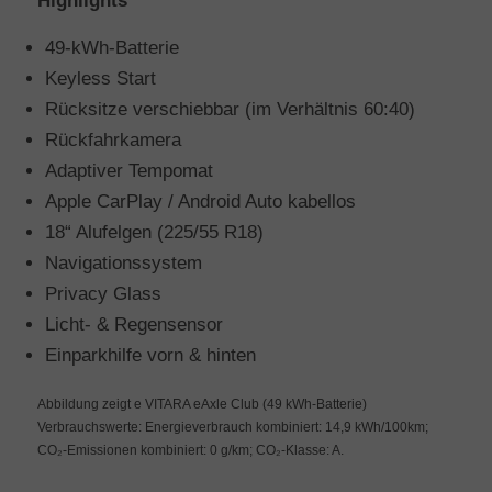
Highlights
49-kWh-Batterie
Keyless Start
Rücksitze verschiebbar (im Verhältnis 60:40)
Rückfahrkamera
Adaptiver Tempomat
Apple CarPlay / Android Auto kabellos
18“ Alufelgen (225/55 R18)
Navigationssystem
Privacy Glass
Licht- & Regensensor
Einparkhilfe vorn & hinten
Abbildung zeigt e VITARA eAxle Club (49 kWh-Batterie)
Verbrauchswerte: Energieverbrauch kombiniert: 14,9 kWh/100km;
CO₂-Emissionen kombiniert: 0 g/km; CO₂-Klasse: A.